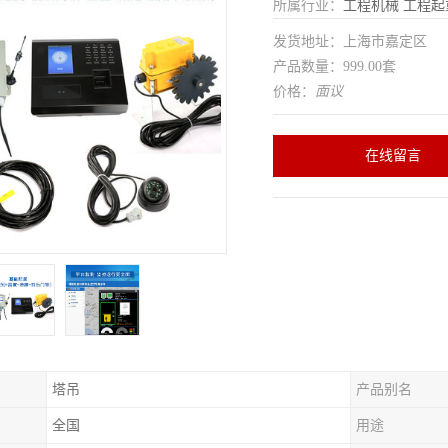
所属行业：
工程机械
工程起
发货地址：上海市嘉定区
产品数量：999.00套
价格：
面议
在线留言
塔吊
产品别名
全国
用途