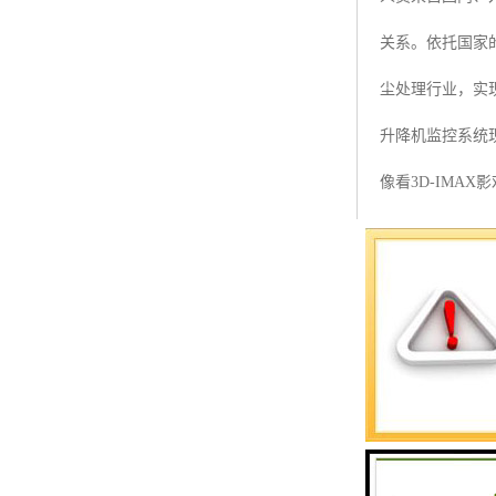
预警螺母
关系。依托国家
主令控制器
尘处理行业，实
塔机模型
升降机监控系统
临边防护
像看3D-IM
塔吊风速仪
天空功课失慎掉
指纹识别系统
1、虚拟体会区
全教育作用更显