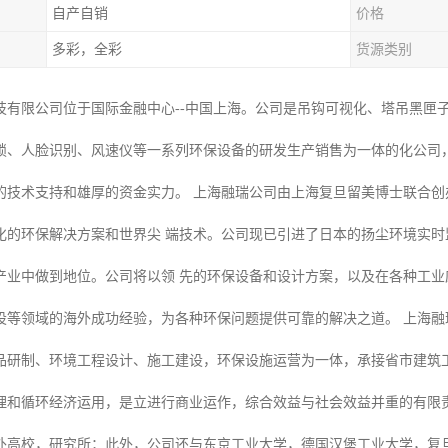
自产自销
价格
多彩，全彩
货源类别
技有限公司位于国际金融中心--中国上海。公司是吊钩可视化、塔吊黑匣
锁、人脸识别、风速仪等一系列环保设备的研发生产销售为一体的化公司
的技术支持和雄厚的资金实力。 上海融瑞公司由上海复旦留美博士联合
化的环保解决方案和世界尖 端技术。公司现已引进了日本的扬尘环境实
产业中做到地位。公司将以领 先的环保设备和设计方案，以及在各种工
设等领域的海外成功经验，为各种环保问题提供可靠的解决之道。 上海融
品研制、环境工程设计、施工建设，环保设施运营为一体，承接省市建筑
理和循环经济运用，是立进行商业运作，综合效益与社会效益并重的有限责
外高校，研究所；此外，公司还与东京工业大学，德国汉堡工业大学，复旦