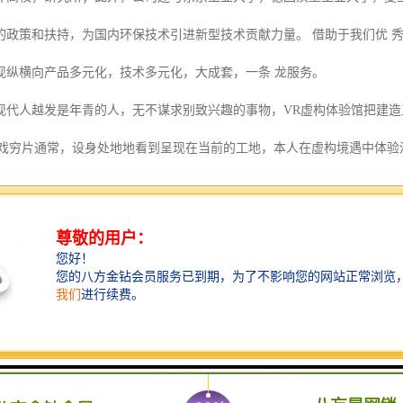
的政策和扶持，为国内环保技术引进新型技术贡献力量。 借助于我们优 
现纵横向产品多元化，技术多元化，大成套，一条 龙服务。
现代人越发是年青的人，无不谋求别致兴趣的事物，VR虚构体验馆把建造
AX影戏穷片通常，设身处地地看到呈现在当前的工地，本人在虚构境遇中体
落等险情，这哪类体验别致兴趣，寓教于乐，一改古代平安培养培训的蹩
比实体体会区能够展示更多的体会场景，比方很难建立的场景、危险性很高
着。