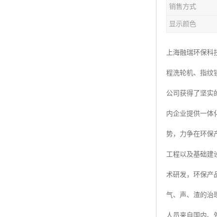
销售方式
楼层呼叫器
显示颜色
车辆冲洗抓拍
塔机黑匣子
上海融瑞环保科
程洗轮机、指纹
卸料平台
公司获得了坚实
工地安全帽人员定位
内企业提供一体
高支模监测
势，力争在环保
临边防护网监测系统
工程以及基础建
升降机人数识别系统
术研发，环保产
施工电梯超载保护器
气、声、渣的治
升降机防坠器
人员来自国内、