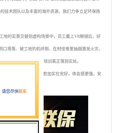
秀的技术团队以及丰富的海外资源，我们力争立足环保扬
工地的实景交替到虚构场景中，员工戴上VR眼镜后，好
验洞口滑落、被工地钓机绊倒、在材伎堆里抽烟激发火灾、
脚蹩脚，让员工平安培养培训真正落到实处。
的场景等一起，VR场景愈加实在完好，体会感更强，安