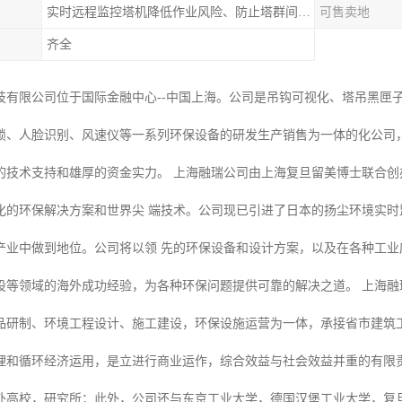
实时远程监控塔机降低作业风险、防止塔群间碰撞
可售卖地
齐全
技有限公司位于国际金融中心--中国上海。公司是吊钩可视化、塔吊黑匣
锁、人脸识别、风速仪等一系列环保设备的研发生产销售为一体的化公司
的技术支持和雄厚的资金实力。 上海融瑞公司由上海复旦留美博士联合
化的环保解决方案和世界尖 端技术。公司现已引进了日本的扬尘环境实
产业中做到地位。公司将以领 先的环保设备和设计方案，以及在各种工
设等领域的海外成功经验，为各种环保问题提供可靠的解决之道。 上海融
品研制、环境工程设计、施工建设，环保设施运营为一体，承接省市建筑
理和循环经济运用，是立进行商业运作，综合效益与社会效益并重的有限责
外高校，研究所；此外，公司还与东京工业大学，德国汉堡工业大学，复旦