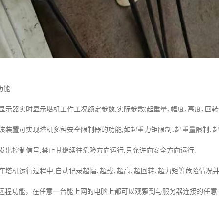
功能
过显示器实时显示塔机工作工况额定参数,实际参数(起重量､幅度､高度､回转､
.该装置可实现塔机多种安全限制器的功能,如起重力矩限制､起重量限制､
发出控制信号,禁止其继续往危险方向运行,只允许向安全方向运行.
.在塔机运行过程中,自动记录超幅､超载､超高､超回转､超力矩等危险情况
据实时远程功能，在任意一台能上网的电脑上都可以观察到与服务器连接的任