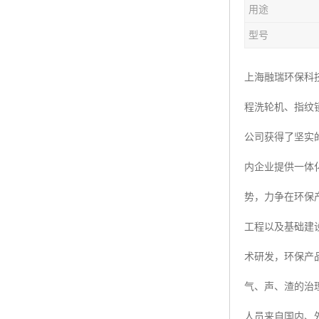
用途
楼层呼叫器
型号
车辆冲洗抓拍
塔机黑匣子
上海融瑞环保科
程洗轮机、指纹
卸料平台
公司获得了坚实
工地安全帽人员定位
内企业提供一体
高支模监测
势，力争在环保
临边防护网监测系统
工程以及基础建
升降机人数识别系统
术研发，环保产
施工电梯超载保护器
气、声、渣的治
升降机防坠器
人员来自国内、