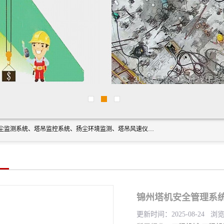
上海融瑞环保科技有限公司是吊钩可视化、塔吊黑匣子、扬尘监测系统、塔吊监控系统、扬尘环境监测、塔吊风速仪、楼层呼叫器、主令控制器、人脸识别、风速仪等一系列环保设备的研发生产销售为一体的专业化公司。
锦州塔机安全管理系统
更新时间：2025-08-24 浏