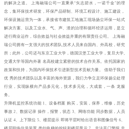
的解决之道。 上海融瑞公司一直秉承“矢志碧水，一诺千金”的理
念，集环保技术研发，环保产品研制、环境工程设计、施工建设，
环保设施运营为一体，承接省市建筑工地施工现场扬尘环保一站式
解决方案、以及工业水、气、声、渣的治理和循环经济运用，是立
进行商业运作，综合效益与社会效益并重的有限责任公司。 上海融
瑞公司拥有一支强大的技术团队,技术人员来自国内、外高校，研究
所；此外，公司还与东京工业大学，德国汉堡工业大学，复旦大学,
交通大学等国内外著 名高校建立紧密的技术合作关系。依托国家的
政策和扶持，为国内环保技术引进新型技术贡献力量。 借助于我们
优 秀的技术团队以及丰富的海外资源，我们力争立足环保扬尘处理
行业，实现纵横向产品多元化，技术多元化，大成套，一条 龙服
务。
升降机监控系统功能 1、设备档案 购买，安装，保养，维修，历史
事故 2、数据记录 操作，报警，状态 3、网络功能 同步数据，人员
认证 4、上下限位 5、楼层提示 即将平层时给出语音和图像信号 6、
楼层联络信号装置 类似电梯的按钮和楼层显示 7、非法开门警报 非