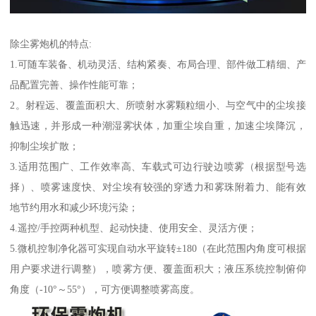
除尘雾炮机的特点:
1.可随车装备、机动灵活、结构紧奏、布局合理、部件做工精细、产
品配置完善、操作性能可靠；
2。射程远、覆盖面积大、所喷射水雾颗粒细小、与空气中的尘埃接
触迅速，并形成一种潮湿雾状体，加重尘埃自重，加速尘埃降沉，
抑制尘埃扩散；
3.适用范围广、工作效率高、车载式可边行驶边喷雾（根据型号选
择）、喷雾速度快、对尘埃有较强的穿透力和雾珠附着力、能有效
地节约用水和减少环境污染；
4.遥控/手控两种机型、起动快捷、使用安全、灵活方便；
5.微机控制净化器可实现自动水平旋转±180（在此范围内角度可根据
用户要求进行调整），喷雾方便、覆盖面积大；液压系统控制俯仰
角度（-10°～55°），可方便调整喷雾高度。