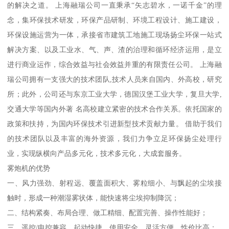
的解决之道。 上海融瑞公司一直秉承“矢志碧水，一诺千金”的理
念，集环保技术研发，环保产品研制、环境工程设计、施工建设，
环保设施运营为一体，承接省市建筑工地施工现场扬尘环保一站式
解决方案、以及工业水、气、声、渣的治理和循环经济运用，是立
进行商业运作，综合效益与社会效益并重的有限责任公司。 上海融
瑞公司拥有一支强大的技术团队,技术人员来自国内、外高校，研究
所；此外，公司还与东京工业大学，德国汉堡工业大学，复旦大学,
交通大学等国内外著 名高校建立紧密的技术合作关系。依托国家的
政策和扶持，为国内环保技术引进新型技术贡献力量。 借助于我们
的技术团队以及丰富的海外资源，我们力争立足环保扬尘处理行
业，实现纵横向产品多元化，技术多元化，大成套服务。
雾炮机的优势
一、风力强劲、射程远、覆盖面积大、雾粒细小、与飘起的尘埃接
触时，形成一种潮湿雾状体，能快速将尘埃抑制降沉；
二、结构紧奏、布局合理、做工精细、配置完善、操作性能好；
三、遥控/电控兼容、起动快捷、使用安全、灵活方便、性价比高；