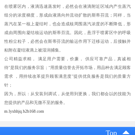
在喷雾区内，液滴迅速蒸发时，必然会在液滴附近区域内产生蒸汽
组分的浓度梯度，形成由液滴向外流动扩散的斯蒂芬流；同样，当
蒸汽在某一核上凝结时，也会造成核周围蒸汽浓度的不断降低，形
成由周围向凝结核运动的斯蒂芬流。因此，悬浮于喷雾区中的呼吸
性粉尘粒子，必然会在斯蒂芬流的输运作用下迁移运动，后接触并
粘附在凝结液滴上被湿润捕集。
公司精益求精， 满足用户需要，价廉， 供应可靠产品，真诚相
待”是我们的服务宗旨；“用质量信誉去开拓市场，用品种去满足顾客
需求 ，用持续改革提升顾客满意度”提供优良服务是我们的质量方
针；
因为，所以：从安装到调试，从使用到更换，我们都会以的技能为
您提供的产品和无微不至的服务。
m.lyxhhjq.b2b168.com
Top