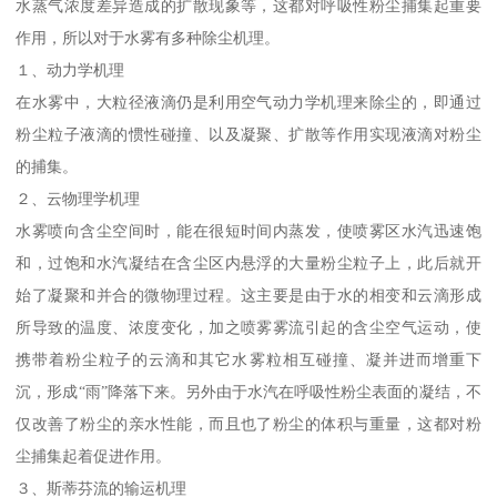
水蒸气浓度差异造成的扩散现象等，这都对呼吸性粉尘捕集起重要
作用，所以对于水雾有多种除尘机理。
１、动力学机理
在水雾中，大粒径液滴仍是利用空气动力学机理来除尘的，即通过
粉尘粒子液滴的惯性碰撞、以及凝聚、扩散等作用实现液滴对粉尘
的捕集。
２、云物理学机理
水雾喷向含尘空间时，能在很短时间内蒸发，使喷雾区水汽迅速饱
和，过饱和水汽凝结在含尘区内悬浮的大量粉尘粒子上，此后就开
始了凝聚和并合的微物理过程。这主要是由于水的相变和云滴形成
所导致的温度、浓度变化，加之喷雾雾流引起的含尘空气运动，使
携带着粉尘粒子的云滴和其它水雾粒相互碰撞、凝并进而增重下
沉，形成“雨”降落下来。另外由于水汽在呼吸性粉尘表面的凝结，不
仅改善了粉尘的亲水性能，而且也了粉尘的体积与重量，这都对粉
尘捕集起着促进作用。
３、斯蒂芬流的输运机理