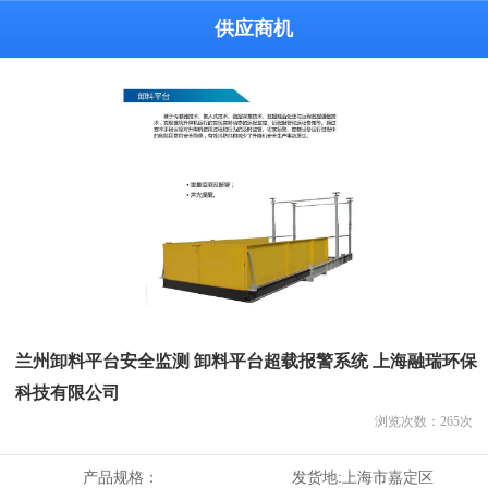
供应商机
兰州卸料平台安全监测 卸料平台超载报警系统 上海融瑞环保
科技有限公司
浏览次数：
265
次
产品规格：
发货地:
上海市嘉定区