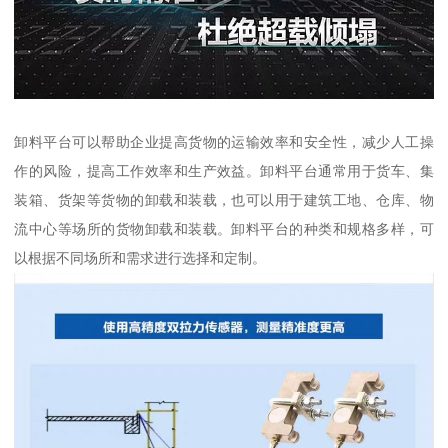
卸料平台可以帮助企业提高货物的运输效率和安全性，减少人工操
作的风险，提高工作效率和生产效益。卸料平台通常用于货车、集
装箱、货架等货物的卸载和装载，也可以用于建筑工地、仓库、物
流中心等场所的货物卸载和装载。卸料平台的种类和规格多样，可
以根据不同场所和需求进行选择和定制。