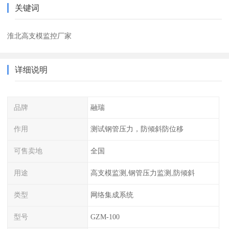
关键词
淮北高支模监控厂家
详细说明
品牌
融瑞
作用
测试钢管压力，防倾斜防位移
可售卖地
全国
用途
高支模监测,钢管压力监测,防倾斜
类型
网络集成系统
型号
GZM-100