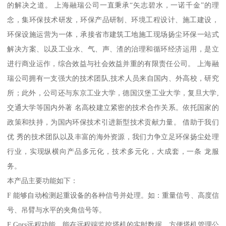
的解决之道。 上海融瑞公司一直秉承“矢志碧水，一诺千金”的理
念，集环保技术研发，环保产品研制、环境工程设计、施工建设，
环保设施运营为一体，承接省市建筑工地施工现场扬尘环保一站式
解决方案、以及工业水、气、声、渣的治理和循环经济运用，是立
进行商业运作，综合效益与社会效益并重的有限责任公司。 上海融
瑞公司拥有一支强大的技术团队,技术人员来自国内、外高校，研究
所；此外，公司还与东京工业大学，德国汉堡工业大学，复旦大学,
交通大学等国内外著 名高校建立紧密的技术合作关系。依托国家的
政策和扶持，为国内环保技术引进新型技术贡献力量。 借助于我们
优 秀的技术团队以及丰富的海外资源，我们力争立足环保扬尘处理
行业，实现纵横向产品多元化，技术多元化，大成套，一条 龙服
务。
本产品主要功能如下：
F 能够自动检测起重设备的各种信号并处理。如：重量信号、高度信
号、吊臂与水平的夹角信号等。
F Gprs远程功能，能在远程端监控塔机的实时数据，方便塔机管理公