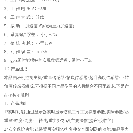
2、工作环境湿度： 95%(25℃)
3、工 作 电 压 AC~220
4、工 作 方 式： 连续
5、振 动： 加速度≤5g(g为重力加速度)
6、系统综合误差： 小于±5%
7、整 机 功 耗： 小于15W
8、动 作 误 差： ＜±3%
9、gprs延时能很好的实现数据远程，延时小于3s
1.2 产品组成
本品由塔机控制主机?重量传感器?幅度传感器?起升高度传感器?回转
角度传感器组成,可根据不同产品型号的塔机组合不同配置,以下是产
品结构示意图:
1.3 产品功能
1?实时功能.通过显示器实时显示塔机工作工况额定参数,实际参数(起
重量?幅度?高度?回转?起重力矩等)及主要操作(提升?变幅等).
2?安全保护功能.该装置可实现塔机多种安全限制器的功能,如起重力