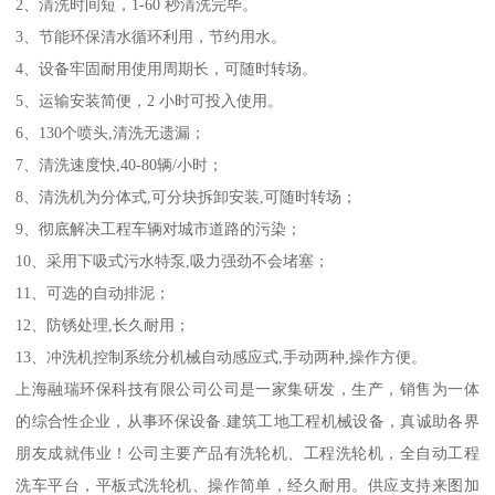
2、清洗时间短，1-60 秒清洗完毕。
3、节能环保清水循环利用，节约用水。
4、设备牢固耐用使用周期长，可随时转场。
5、运输安装简便，2 小时可投入使用。
6、130个喷头,清洗无遗漏；
7、清洗速度快,40-80辆/小时；
8、清洗机为分体式,可分块拆卸安装,可随时转场；
9、彻底解决工程车辆对城市道路的污染；
10、采用下吸式污水特泵,吸力强劲不会堵塞；
11、可选的自动排泥；
12、防锈处理,长久耐用；
13、冲洗机控制系统分机械自动感应式,手动两种,操作方便。
上海融瑞环保科技有限公司公司是一家集研发，生产，销售为一体
的综合性企业，从事环保设备.建筑工地工程机械设备，真诚助各界
朋友成就伟业！公司主要产品有洗轮机、工程洗轮机，全自动工程
洗车平台，平板式洗轮机、操作简单，经久耐用。供应支持来图加