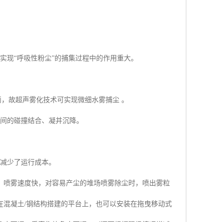
现“呼吸性粉尘”的捕集过程中的作用重大。
滴，故超声雾化技术可实现微细水雾捕尘 。
间的碰撞结合、凝并沉降。
减少了运行成本。
喷雾速度快，对容易产尘的堆场喷雾除尘时，喷出雾粒
在混凝土/钢结构搭建的平台上，也可以安装在拖曳移动式