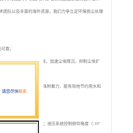
技术团队以及丰富的海外资源，我们力争立足环保扬尘处理
能可靠；
潮湿雾状体，加重尘埃自重，加速尘埃降沉，抑制尘埃扩
尘埃有较强的穿透力和雾珠附着力、能有效地节约用水和
，喷雾方便、覆盖面积大；液压系统控制俯仰角度（-10°