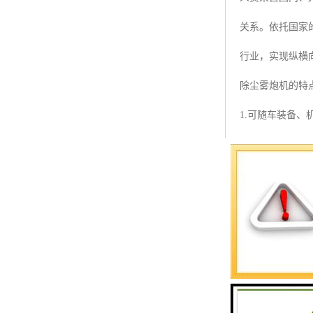
预警螺母
关系。依托国家
主令控制器
行业，实现纵横
塔机模型
除尘雾炮机的特点
临边防护
1.可随车装备
塔吊风速仪
2。射程远、覆
指纹识别系统
散；
3.适用范围广
减少环境污染；
4.遥控/手控两
5.微机控制净化