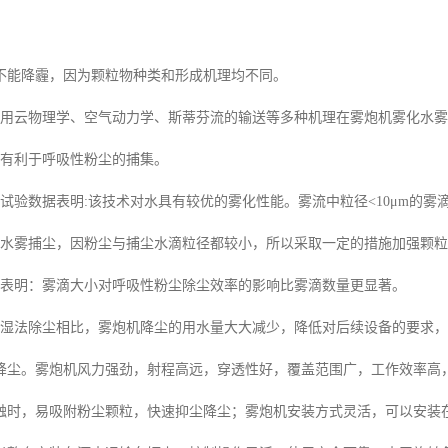
不能降霾，因为颗粒物种类和形成机理均不同。
云物理学、空气动力学、斯蒂芬流的输送等多种机理在雾炮机雾化水雾实
有利于呼吸性粉尘的捕集。
验数据表明:该技术对水具有较优的雾化性能。雾流中粒径<10μm的雾
雾捕尘，因粉尘与捕尘水滴粒径都较小，所以采取一定的措施加强颗粒
明：雾滴大小对呼吸性粉尘除尘效率的影响比雾滴数量更显著。
法除尘相比，雾炮机降尘的用水量大大减少，降低对后续设备的要求，
。雾炮机风力强劲，射程高远，穿透性好，覆盖范围广，工作效率高，
触时，易吸附粉尘颗粒，快速抑尘降尘；雾炮机安装方式灵活，可以安装