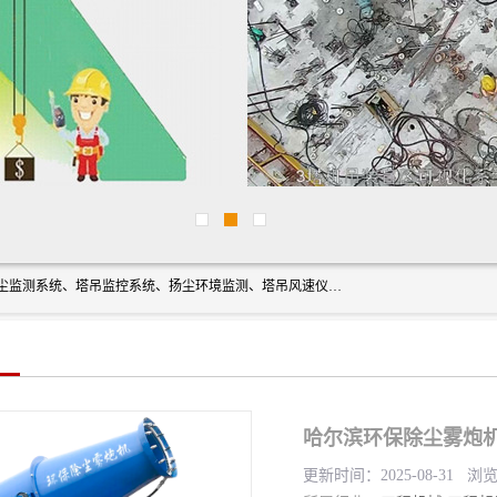
上海融瑞环保科技有限公司是吊钩可视化、塔吊黑匣子、扬尘监测系统、塔吊监控系统、扬尘环境监测、塔吊风速仪、楼层呼叫器、主令控制器、人脸识别、风速仪等一系列环保设备的研发生产销售为一体的专业化公司。
哈尔滨环保除尘雾炮机
更新时间：2025-08-31 浏