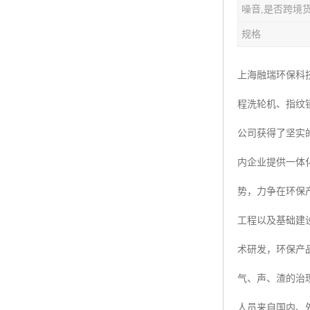
噪音,是否跨境
楼层呼叫器
规格
车辆冲洗抓拍
塔机黑匣子
上海融瑞环保科
程洗轮机、指纹
卸料平台
公司获得了坚实
工地安全帽人员定位
内企业提供一体
高支模监测
势，力争在环保
临边防护网监测系统
工程以及基础建
升降机人数识别系统
术研发，环保产
施工电梯超载保护器
气、声、渣的治
升降机防坠器
人员来自国内、