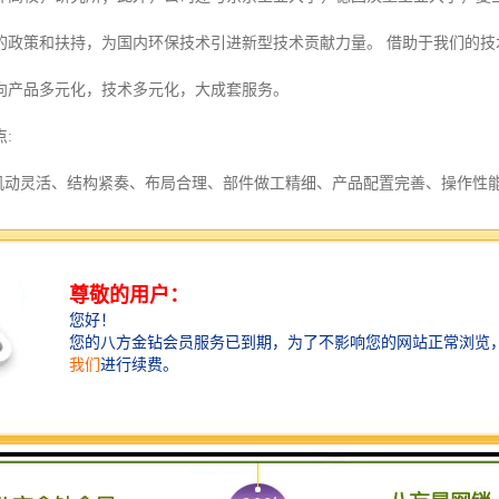
的政策和扶持，为国内环保技术引进新型技术贡献力量。 借助于我们的
向产品多元化，技术多元化，大成套服务。
:
、机动灵活、结构紧奏、布局合理、部件做工精细、产品配置完善、操作性
盖面积大、所喷射水雾颗粒细小、与空气中的尘埃接触迅速，并形成一种
、工作效率高、车载式可边行驶边喷雾（根据型号选择）、喷雾速度快、对
种机型、起动快捷、使用安全、灵活方便；
器可实现自动水平旋转±180（在此范围内角度可根据用户要求进行调整）