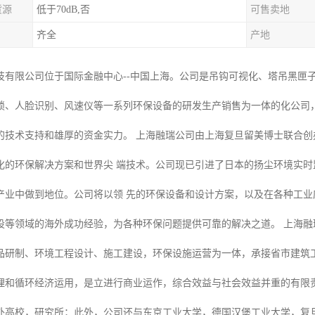
货源
低于70dB,否
可售卖地
齐全
产地
技有限公司位于国际金融中心--中国上海。公司是吊钩可视化、塔吊黑匣
锁、人脸识别、风速仪等一系列环保设备的研发生产销售为一体的化公司
的技术支持和雄厚的资金实力。 上海融瑞公司由上海复旦留美博士联合
化的环保解决方案和世界尖 端技术。公司现已引进了日本的扬尘环境实
产业中做到地位。公司将以领 先的环保设备和设计方案，以及在各种工
设等领域的海外成功经验，为各种环保问题提供可靠的解决之道。 上海融
品研制、环境工程设计、施工建设，环保设施运营为一体，承接省市建筑
理和循环经济运用，是立进行商业运作，综合效益与社会效益并重的有限责
外高校，研究所；此外，公司还与东京工业大学，德国汉堡工业大学，复旦