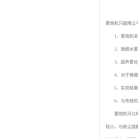
雾炮机只能降尘
1、雾炮机采用
2、微细水雾
3、超声雾化试
4、对于微细水
5、实验结果表
6、与传统的湿
雾炮机可以降尘
较小，与粉尘接