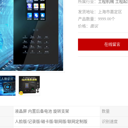
所属行业：
工程机械
工程起
发货地址：上海市嘉定区
产品数量：9999.00个
价格：
面议
在线留言
液晶屏 内置后备电池 旋转支架
数量
人脸版/记录版/磁卡版/联网版/联网定制版
识别速度