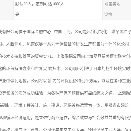
默认20人，定制可达1000人
可售卖地
是
规格
技有限公司位于国际金融中心--中国上海。公司是吊钩可视化、塔吊黑匣
锁、人脸识别、风速仪等一系列环保设备的研发生产销售为一体的化公司
的技术支持和雄厚的资金实力。 上海融瑞公司由上海复旦留美博士联合
化的环保解决方案和世界尖 端技术。公司现已引进了日本的扬尘环境实
产业中做到地位。公司将以领 先的环保设备和设计方案，以及在各种工
设等领域的海外成功经验，为各种环保问题提供可靠的解决之道。 上海融
品研制、环境工程设计、施工建设，环保设施运营为一体，承接省市建筑
理和循环经济运用，是立进行商业运作，综合效益与社会效益并重的有限责
外高校，研究所；此外，公司还与东京工业大学，德国汉堡工业大学，复旦