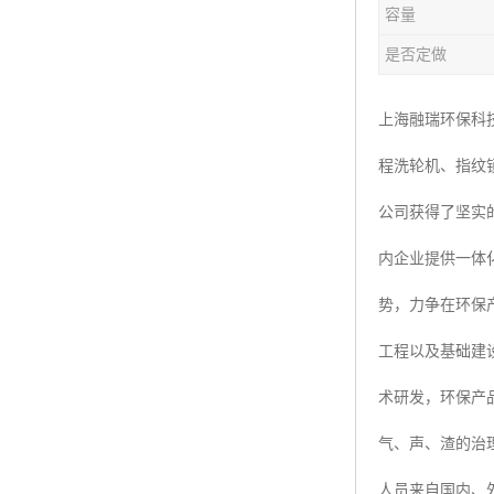
容量
楼层呼叫器
是否定做
车辆冲洗抓拍
塔机黑匣子
上海融瑞环保科
程洗轮机、指纹
卸料平台
公司获得了坚实
工地安全帽人员定位
内企业提供一体
高支模监测
势，力争在环保
临边防护网监测系统
工程以及基础建
升降机人数识别系统
术研发，环保产
施工电梯超载保护器
气、声、渣的治
升降机防坠器
人员来自国内、