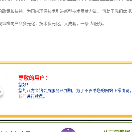
的政策和扶持，为国内环保技术引进新型技术贡献力量。 借助于我们优 
现纵横向产品多元化，技术多元化，大成套，一条 龙服务。
脸的面像档案。即用摄像机采集单位人员的人脸的面像文件或取他们的照片形成面
的人体面像。即用摄像机捕捉的当前出入人员的面像，或取照片输入，并将
面纹编码与档案库存的比对。即将当前的面像的面纹编码与档案库存中的面纹
开头来工作的。这种面纹编码可以抵抗光线、皮肤色调、面部毛发、发型
中地辨认出某个人。人脸的识别过程，利用普通的图像处理设备就能自动