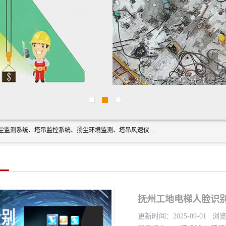
上海融瑞环保科技有限公司是吊钩可视化、塔吊黑匣子、扬尘监测系统、塔吊监控系统、扬尘环境监测、塔吊风速仪、楼层呼叫器、主令控制器、人脸识别、风速仪等一系列环保设备的研发生产销售为一体的专业化公司。
抚州工地电梯人脸识别
更新时间：2025-09-01 浏