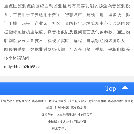
重点区监测点的连续自动监测且具有完善功能的扬尘噪音监测设
备，主要用于主要适用于数字、智慧城市、建筑工地、垃圾场、拆
迁工地、码头、产业园、社区、道路扬尘环境监测中心；监测的数
据指标包括扬尘浓度、噪音指数以及视频画面及气象参数。通过物
联网以及云计算技术，实现了实时、远程、自动颗粒物浓度以及、
图像的采集；数据通过网络传输，可以在电脑、手机、平板电脑等
多个终端访问
m.lyxhhjq.b2b168.com
Top
主营产品：吊钩可视化 塔吊黑匣子 扬尘监测系统 塔吊监控系统 扬尘环境监测 塔吊风速仪 楼层呼
叫器 主令控制器 高支模监测
版权所有：上海融瑞环保科技有限公司
电脑版
|
投诉举报
|
网站地图
技术支持：
八方资源网