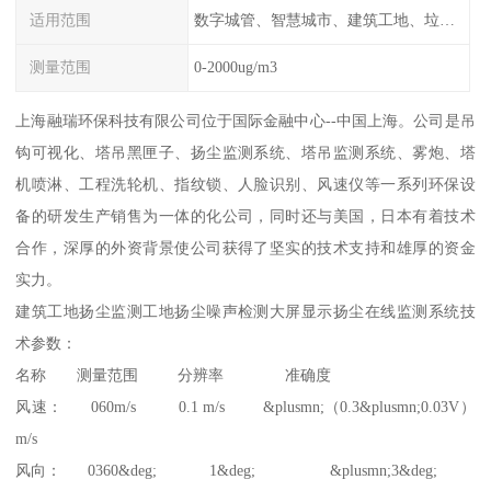
适用范围
数字城管、智慧城市、建筑工地、垃圾场、拆迁工地、码头、产业园、社区、道路
测量范围
0-2000ug/m3
上海融瑞环保科技有限公司位于国际金融中心--中国上海。公司是吊
钩可视化、塔吊黑匣子、扬尘监测系统、塔吊监测系统、雾炮、塔
机喷淋、工程洗轮机、指纹锁、人脸识别、风速仪等一系列环保设
备的研发生产销售为一体的化公司，同时还与美国，日本有着技术
合作，深厚的外资背景使公司获得了坚实的技术支持和雄厚的资金
实力。
建筑工地扬尘监测工地扬尘噪声检测大屏显示扬尘在线监测系统技
术参数：
名称 测量范围 分辨率 准确度
风速： 060m/s 0.1 m/s &plusmn;（0.3&plusmn;0.03V）
m/s
风向： 0360&deg; 1&deg; &plusmn;3&deg;