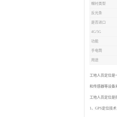
帽衬类型
楼层呼叫器
反光条
车辆冲洗抓拍
是否进口
塔机黑匣子
4G/5G
卸料平台
功能
手电筒
工地安全帽人员定位
用途
高支模监测
临边防护网监测系统
工地人员定位是一
和传感器等设备
升降机人数识别系统
工地人员定位是
施工电梯超载保护器
1、GPS定位
升降机防坠器