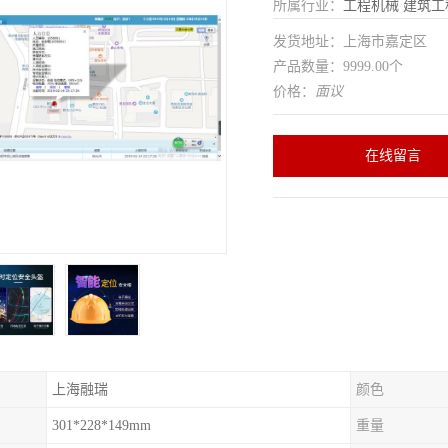
所属行业：
工程机械
建筑工
发货地址：上海市嘉定区
产品数量：9999.00个
价格：
面议
在线留言
上海融瑞
颜色
301*228*149mm
重量