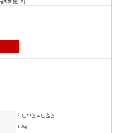
程机械
提升机
红色,橙色,黄色,蓝色
1.3kg