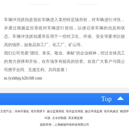
车辆冲洗抓拍是指在车辆进入某些特定场所前，对车辆进行冲洗，
并通过视频监控系统对车辆进行抓拍，以便记录车辆的信息和状
态。车辆冲洗抓拍通常应用于一些对卫生、环保、安全等要求比较
高的场所，如食品加工厂、化工厂、矿山等。
我们公司凭着“团结、务实、敬业、奉献”的企业精神，经过全体员工
的努力拼搏和开拓，在市场享有较高的信誉。欢迎广大客户与我公
司携手合同、互惠互利、共同发展！
m.lyxhhjq.b2b168.com
Top
主营产品：吊钩可视化 塔吊黑匣子 扬尘监测系统 塔吊监控系统 扬尘环境监测 塔吊风速仪 楼层呼
叫器 主令控制器 高支模监测
版权所有：上海融瑞环保科技有限公司