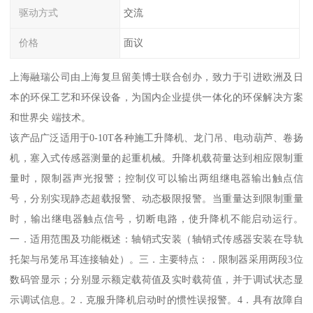
驱动方式
交流
价格
面议
上海融瑞公司由上海复旦留美博士联合创办，致力于引进欧洲及日
本的环保工艺和环保设备，为国内企业提供一体化的环保解决方案
和世界尖 端技术。
该产品广泛适用于0-10T各种施工升降机、龙门吊、电动葫芦、卷扬
机，塞入式传感器测量的起重机械。升降机载荷量达到相应限制重
量时，限制器声光报警；控制仪可以输出两组继电器输出触点信
号，分别实现静态超载报警、动态极限报警。当重量达到限制重量
时，输出继电器触点信号，切断电路，使升降机不能启动运行。
一．适用范围及功能概述：轴销式安装（轴销式传感器安装在导轨
托架与吊笼吊耳连接轴处）。三．主要特点：．限制器采用两段3位
数码管显示；分别显示额定载荷值及实时载荷值，并于调试状态显
示调试信息。2．克服升降机启动时的惯性误报警。4．具有故障自