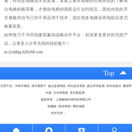
展，特别是电梯技术的发展，客观上要求电梯的控制系统的了解每
台电梯的载荷量，才能使电梯的调度运行达到状态。因此传统的开
关量载荷信号已经不再适用于技术，现在很多电梯采用电阻应变式
称量装置。
始终致力于共同创建双赢的战略合作平台，创造更多更好的无线产
品，让更多人分享无线科技的魅力！
m.lyxhhjq.b2b168.com
Top
主营产品：吊钩可视化 塔吊黑匣子 扬尘监测系统 塔吊监控系统 扬尘环境监测 塔吊风速仪 楼层呼
叫器 主令控制器 高支模监测
版权所有：上海融瑞环保科技有限公司
电脑版
|
投诉举报
|
网站地图
技术支持：
八方资源网