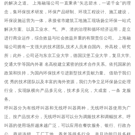
的解决之道。 上海融瑞公司一直秉承“矢志碧水，一诺千金”的理
念，集环保技术研发，环保产品研制、环境工程设计、施工建设，
环保设施运营为一体，承接省市建筑工地施工现场扬尘环保一站式
解决方案、以及工业水、气、声、渣的治理和循环经济运用，是立
进行商业运作，综合效益与社会效益并重的有限责任公司。 上海融
瑞公司拥有一支强大的技术团队,技术人员来自国内、外高校，研究
所；此外，公司还与东京工业大学，德国汉堡工业大学，复旦大学,
交通大学等国内外著 名高校建立紧密的技术合作关系。依托国家的
政策和扶持，为国内环保技术引进新型技术贡献力量。 借助于我们
优 秀的技术团队以及丰富的海外资源，我们力争立足环保扬尘处理
行业，实现纵横向产品多元化，技术多元化，大成套，一条 龙服
务。
呼叫器分为有线呼叫器和无线呼叫器两种，无线呼叫器使用为广
泛。按产品技术分，无线呼叫器可以分为调频技术和调幅技术。呼
叫器的使用场所越来越广泛，可以应用在餐饮服务、银行、行政办
公、商超连锁、工厂工地、养老等很多行业，并且功能日益多样