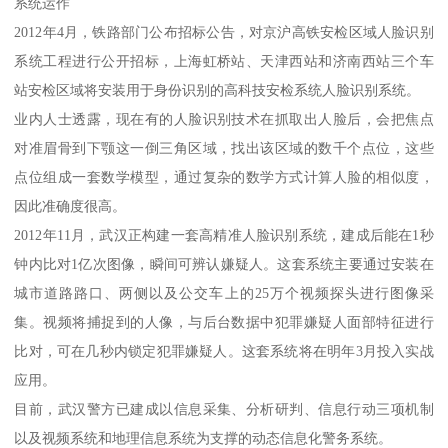
系统运作
2012年4月，铁路部门公布招标公告，对京沪高铁安检区域人脸识别
系统工程进行公开招标，上海虹桥站、天津西站和济南西站三个车
站安检区域将安装用于身份识别的高科技安检系统人脸识别系统。
业内人士透露，现在有的人脸识别技术在抓取出人脸后，会把焦点
对准眉骨到下颚这一倒三角区域，找出该区域的数千个点位，这些
点位组成一套数学模型，通过复杂的数学方式计算人脸的相似度，
因此准确度很高。
2012年11月，武汉正构建一套高精准人脸识别系统，建成后能在1秒
钟内比对1亿次图像，瞬间可辨认嫌疑人。这套系统主要通过安装在
城市道路路口、两侧以及公交车上的25万个视频探头进行图像采
集。视频将捕捉到的人像，与后台数据中犯罪嫌疑人面部特征进行
比对，可在几秒内锁定犯罪嫌疑人。这套系统将在明年3月投入实战
应用。
目前，武汉警方已建成以信息采集、分析研判、信息行动三项机制
以及视频系统和地理信息系统为支撑的动态信息化警务系统。