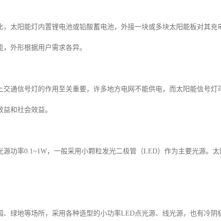
相比，太阳能灯内置锂电池或铅酸蓄电池，外接一块或多块太阳能板对其充电
能，外形根据用户需求各异。
上交通信号灯的作用至关重要，许多地方电网不能供电，而太阳能信号灯可
效益和社会效益。
源功率0.1~1W，一般采用小颗粒发光二极管（LED）作为主要光源。太阳
园、绿地等场所，采用各种造型的小功率LED点光源、线光源，也有冷阴