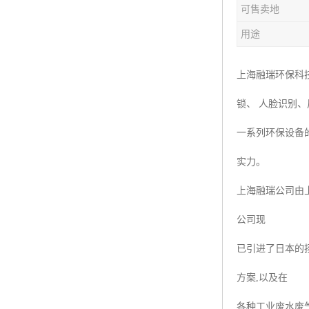
可售卖地
楼层呼叫器
用途
车辆冲洗抓拍
塔机黑匣子
上海融瑞环保科
锁、 人脸识别
卸料平台
一系列环保设备
工地安全帽人员定位
实力。
高支模监测
上海融瑞公司由
临边防护网监测系统
公司现
升降机人数识别系统
已引进了日本的
施工电梯超载保护器
方案,以及在
升降机防坠器
各种工业废水废