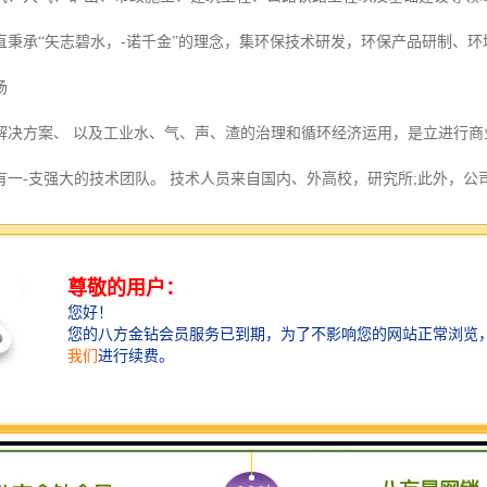
直秉承“矢志碧水，-诺千金”的理念，集环保技术研发，环保产品研制、
场
解决方案、 以及工业水、气、声、渣的治理和循环经济运用，是立进行
有一-支强大的技术团队。 技术人员来自国内、外高校，研究所;此外，公
术合作关系。依托国家的政策和扶持,为国内环保技术引进新型技术贡献力
术团队以及丰富的海外资源,我们力争立足环保扬尘处理行业，实现纵横向产
或者表面的黑子连续不断的核聚变反应过程产生的能量。地球轨道上的平均太阳
球获得的能量可达173000TW。在海平面上的标准峰值强度为1kw/㎡，地球
W 的能量，人类依赖这些能量维持生存，其中包括所有其他形式的可再生能源