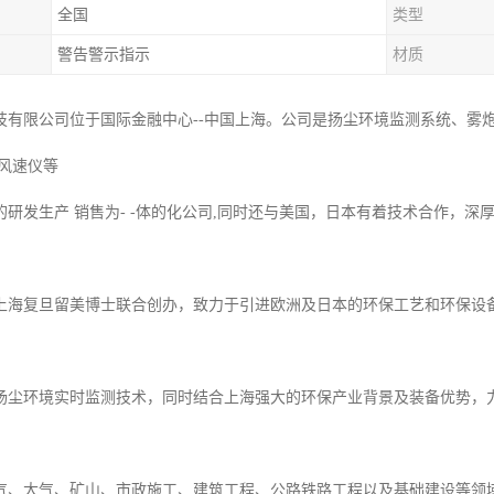
全国
类型
警告警示指示
材质
技有限公司位于国际金融中心--中国上海。公司是扬尘环境监测系统、雾
、风速仪等
的研发生产 销售为- -体的化公司,同时还与美国，日本有着技术合作，
上海复旦留美博士联合创办，致力于引进欧洲及日本的环保工艺和环保设备
扬尘环境实时监测技术，同时结合上海强大的环保产业背景及装备优势，
气、大气、矿山、市政施工、建筑工程、公路铁路工程以及基础建设等领