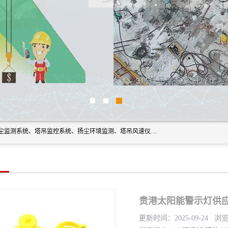
上海融瑞环保科技有限公司是吊钩可视化、塔吊黑匣子、扬尘监测系统、塔吊监控系统、扬尘环境监测、塔吊风速仪、楼层呼叫器、主令控制器、人脸识别、风速仪等一系列环保设备的研发生产销售为一体的专业化公司。
贵港太阳能警示灯供应
更新时间：2025-09-24 浏