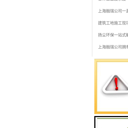
预警螺母
上海融瑞公司一
主令控制器
建筑工地施工现
塔机模型
扬尘环保一站式
临边防护
上海融瑞公司拥
塔吊风速仪
大学等国内外高
指纹识别系统
校建立紧密的技
借助于我们的技
太阳能是太阳内部
从而可计算出，地
102000T