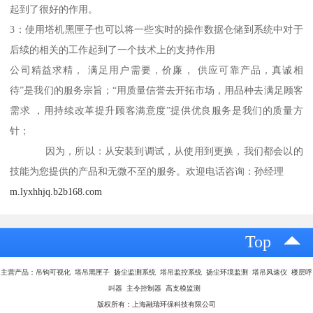
起到了很好的作用。
3：使用塔机黑匣子也可以将一些实时的操作数据仓储到系统中对于
后续的相关的工作起到了一个技术上的支持作用
公司精益求精， 满足用户需要，价廉， 供应可靠产品，真诚相
待”是我们的服务宗旨；“用质量信誉去开拓市场，用品种去满足顾客
需求 ，用持续改革提升顾客满意度”提供优良服务是我们的质量方
针；
因为，所以：从安装到调试，从使用到更换，我们都会以的
技能为您提供的产品和无微不至的服务。欢迎电话咨询：孙经理
m.lyxhhjq.b2b168.com
Top
主营产品：吊钩可视化 塔吊黑匣子 扬尘监测系统 塔吊监控系统 扬尘环境监测 塔吊风速仪 楼层呼
叫器 主令控制器 高支模监测
版权所有：上海融瑞环保科技有限公司