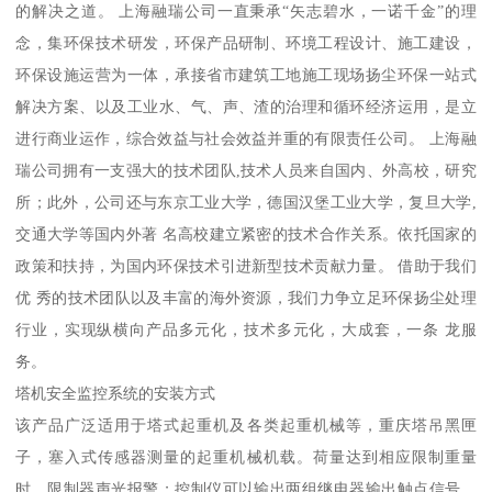
的解决之道。 上海融瑞公司一直秉承“矢志碧水，一诺千金”的理
念，集环保技术研发，环保产品研制、环境工程设计、施工建设，
环保设施运营为一体，承接省市建筑工地施工现场扬尘环保一站式
解决方案、以及工业水、气、声、渣的治理和循环经济运用，是立
进行商业运作，综合效益与社会效益并重的有限责任公司。 上海融
瑞公司拥有一支强大的技术团队,技术人员来自国内、外高校，研究
所；此外，公司还与东京工业大学，德国汉堡工业大学，复旦大学,
交通大学等国内外著 名高校建立紧密的技术合作关系。依托国家的
政策和扶持，为国内环保技术引进新型技术贡献力量。 借助于我们
优 秀的技术团队以及丰富的海外资源，我们力争立足环保扬尘处理
行业，实现纵横向产品多元化，技术多元化，大成套，一条 龙服
务。
塔机安全监控系统的安装方式
该产品广泛适用于塔式起重机及各类起重机械等，重庆塔吊黑匣
子，塞入式传感器测量的起重机械机载。荷量达到相应限制重量
时，限制器声光报警；控制仪可以输出两组继电器输出触点信号，