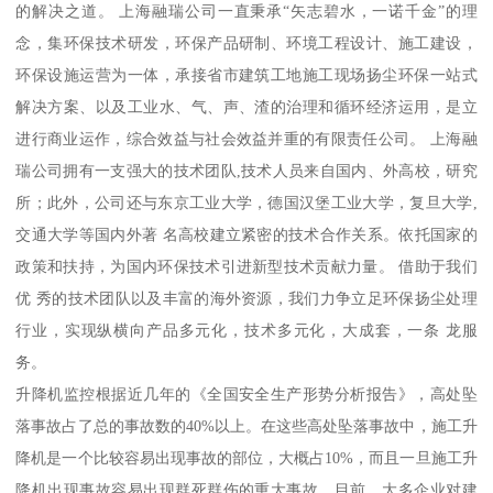
的解决之道。 上海融瑞公司一直秉承“矢志碧水，一诺千金”的理
念，集环保技术研发，环保产品研制、环境工程设计、施工建设，
环保设施运营为一体，承接省市建筑工地施工现场扬尘环保一站式
解决方案、以及工业水、气、声、渣的治理和循环经济运用，是立
进行商业运作，综合效益与社会效益并重的有限责任公司。 上海融
瑞公司拥有一支强大的技术团队,技术人员来自国内、外高校，研究
所；此外，公司还与东京工业大学，德国汉堡工业大学，复旦大学,
交通大学等国内外著 名高校建立紧密的技术合作关系。依托国家的
政策和扶持，为国内环保技术引进新型技术贡献力量。 借助于我们
优 秀的技术团队以及丰富的海外资源，我们力争立足环保扬尘处理
行业，实现纵横向产品多元化，技术多元化，大成套，一条 龙服
务。
升降机监控根据近几年的《全国安全生产形势分析报告》，高处坠
落事故占了总的事故数的40%以上。在这些高处坠落事故中，施工升
降机是一个比较容易出现事故的部位，大概占10%，而且一旦施工升
降机出现事故容易出现群死群伤的重大事故。目前，大多企业对建