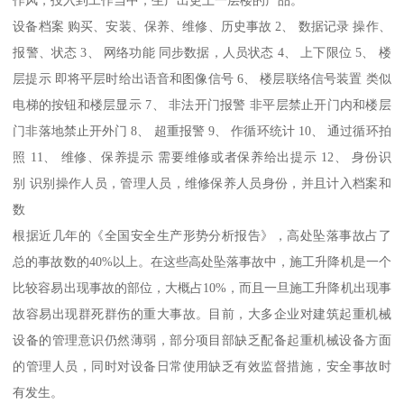
作风，投入到工作当中，生产出更上一层楼的产品。
设备档案 购买、安装、保养、维修、历史事故 2、 数据记录 操作、
报警、状态 3、 网络功能 同步数据，人员状态 4、 上下限位 5、 楼
层提示 即将平层时给出语音和图像信号 6、 楼层联络信号装置 类似
电梯的按钮和楼层显示 7、 非法开门报警 非平层禁止开门内和楼层
门非落地禁止开外门 8、 超重报警 9、 作循环统计 10、 通过循环拍
照 11、 维修、保养提示 需要维修或者保养给出提示 12、 身份识
别 识别操作人员，管理人员，维修保养人员身份，并且计入档案和
数
根据近几年的《全国安全生产形势分析报告》，高处坠落事故占了
总的事故数的40%以上。在这些高处坠落事故中，施工升降机是一个
比较容易出现事故的部位，大概占10%，而且一旦施工升降机出现事
故容易出现群死群伤的重大事故。目前，大多企业对建筑起重机械
设备的管理意识仍然薄弱，部分项目部缺乏配备起重机械设备方面
的管理人员，同时对设备日常使用缺乏有效监督措施，安全事故时
有发生。