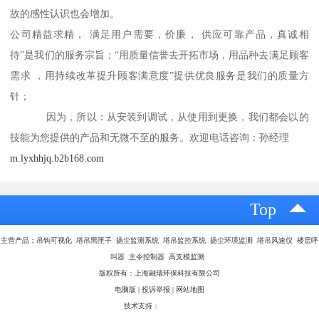
故的感性认识也会增加。
公司精益求精， 满足用户需要，价廉， 供应可靠产品，真诚相
待”是我们的服务宗旨；“用质量信誉去开拓市场，用品种去满足顾客
需求 ，用持续改革提升顾客满意度”提供优良服务是我们的质量方
针；
因为，所以：从安装到调试，从使用到更换，我们都会以的
技能为您提供的产品和无微不至的服务。欢迎电话咨询：孙经理
m.lyxhhjq.b2b168.com
Top
主营产品：吊钩可视化 塔吊黑匣子 扬尘监测系统 塔吊监控系统 扬尘环境监测 塔吊风速仪 楼层呼
叫器 主令控制器 高支模监测
版权所有：上海融瑞环保科技有限公司
电脑版
|
投诉举报
|
网站地图
技术支持：
八方资源网