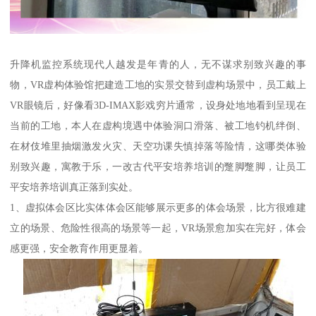
升降机监控系统现代人越发是年青的人，无不谋求别致兴趣的事
物，VR虚构体验馆把建造工地的实景交替到虚构场景中，员工戴上
VR眼镜后，好像看3D-IMAX影戏穷片通常，设身处地地看到呈现在
当前的工地，本人在虚构境遇中体验洞口滑落、被工地钓机绊倒、
在材伎堆里抽烟激发火灾、天空功课失慎掉落等险情，这哪类体验
别致兴趣，寓教于乐，一改古代平安培养培训的蹩脚蹩脚，让员工
平安培养培训真正落到实处。
1、虚拟体会区比实体体会区能够展示更多的体会场景，比方很难建
立的场景、危险性很高的场景等一起，VR场景愈加实在完好，体会
感更强，安全教育作用更显着。