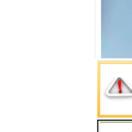
预警螺母
主令控制器
塔机模型
临边防护
塔吊风速仪
指纹识别系统