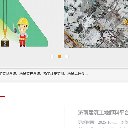
上海融瑞环保科技有限公司是吊钩可视化、塔吊黑匣子、扬尘监测系统、塔吊监控系统、扬尘环境监测、塔吊风速仪、楼层呼叫器、主令控制器、人脸识别、风速仪等一系列环保设备的研发生产销售为一体的专业化公司。
济南建筑工地卸料平台
更新时间：2025-10-11 浏