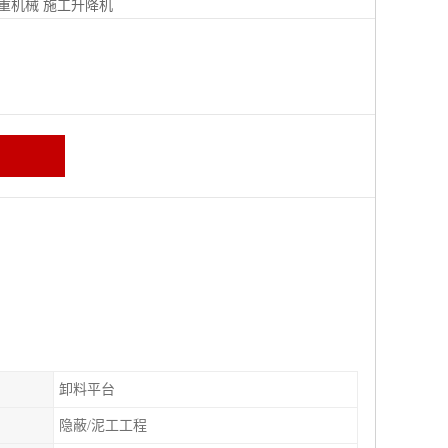
重机械
施工升降机
卸料平台
隐蔽/泥工工程