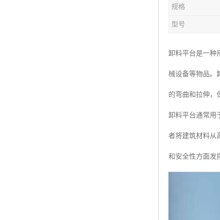
规格
楼层呼叫器
型号
车辆冲洗抓拍
塔机黑匣子
卸料平台是一种
械设备等物品。
卸料平台
的弯曲和拉伸，
工地安全帽人员定位
卸料平台通常用
高支模监测
者将建筑材料从
临边防护网监测系统
和安全性方面发
升降机人数识别系统
施工电梯超载保护器
升降机防坠器