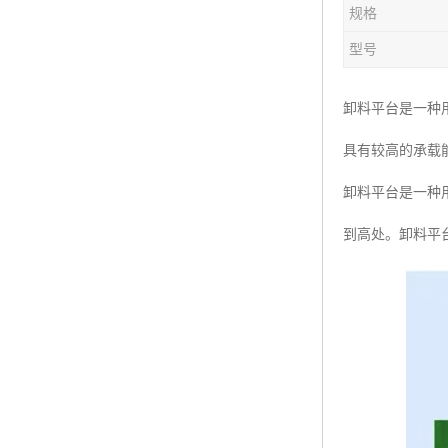
规格
楼层呼叫器
型号
车辆冲洗抓拍
塔机黑匣子
卸料平台是一种
具有较高的承载
卸料平台
卸料平台是一种
工地安全帽人员定位
到高处。卸料平
高支模监测
临边防护网监测系统
升降机人数识别系统
施工电梯超载保护器
升降机防坠器