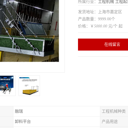
所属行业：
工程机械
工程起
发货地址：上海市嘉定区
产品数量：9999.00个
价格：￥
5000.00
元/个 起
在线留言
融瑞
工程机械种类
卸料平台
产品用途