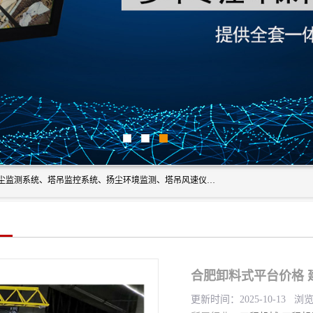
上海融瑞环保科技有限公司是吊钩可视化、塔吊黑匣子、扬尘监测系统、塔吊监控系统、扬尘环境监测、塔吊风速仪、楼层呼叫器、主令控制器、人脸识别、风速仪等一系列环保设备的研发生产销售为一体的专业化公司。
合肥卸料式平台价格 
更新时间：2025-10-13 浏