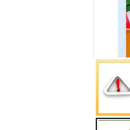
预警螺母
主令控制器
塔机模型
临边防护
塔吊风速仪
指纹识别系统