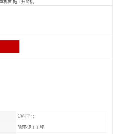
重机械
施工升降机
卸料平台
隐蔽/泥工工程