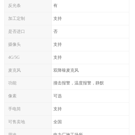
反光条
有
加工定制
支持
是否进口
否
摄像头
支持
4G/5G
支持
麦克风
双降噪麦克风
功能
撞击报警，温度报警，静默
像素
可选
手电筒
支持
可售卖地
全国
用途
电力厂施工场所