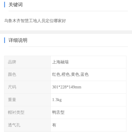
关键词
乌鲁木齐智慧工地人员定位哪家好
详细说明
品牌
上海融瑞
颜色
红色,橙色,黄色,蓝色
尺码
301*228*149mm
重量
1.3kg
帽衬类型
鸭舌型
透气孔
有