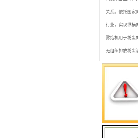
预警螺母
关系。依托国家
主令控制器
行业，实现纵横
塔机模型
雾炮机用于粉尘
临边防护
无组织排放粉尘
塔吊风速仪
雾炮机接电源和
指纹识别系统
1）雾炮机使用的
2）当使用三相
3）在接电源线
4）采用三相五
5）水源装接时