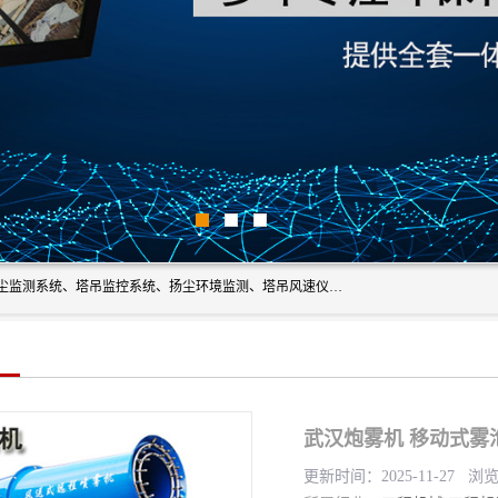
上海融瑞环保科技有限公司是吊钩可视化、塔吊黑匣子、扬尘监测系统、塔吊监控系统、扬尘环境监测、塔吊风速仪、楼层呼叫器、主令控制器、人脸识别、风速仪等一系列环保设备的研发生产销售为一体的专业化公司。
武汉炮雾机 移动式雾
更新时间：2025-11-27 浏