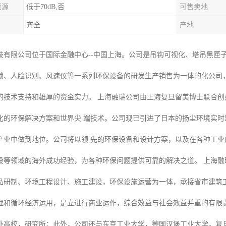
货源
低于70dB,否
可售卖地
齐全
产地
技有限公司位于国际金融中心--中国上海。公司是吊钩可视化、塔吊黑匣
锁、人脸识别、风速仪等一系列环保设备的研发生产销售为一体的化公司
的技术支持和雄厚的资金实力。 上海融瑞公司由上海复旦留美博士联合
化的环保解决方案和世界尖 端技术。公司现已引进了日本的扬尘环境实
产业中做到地位。公司将以领 先的环保设备和设计方案，以及在各种工
设等领域的海外成功经验，为各种环保问题提供可靠的解决之道。 上海融
品研制、环境工程设计、施工建设，环保设施运营为一体，承接省市建筑
理和循环经济运用，是立进行商业运作，综合效益与社会效益并重的有限责
外高校，研究所；此外，公司还与东京工业大学，德国汉堡工业大学，复旦