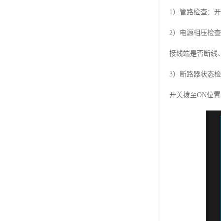
1）管路检查：
2）电源相压检
接线端是否断线
3）断路器状态
开关拨至ON位置