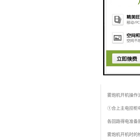
雾炮机开机时的
1）管路检查：
2）电源相压检
接线端是否断线
3）断路器状态
开关拨至ON位置
3
雾炮机开机操作
①合上主电控柜
各回路得电准备
雾炮机开机时的