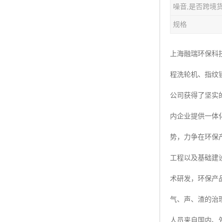
噪音,是否跨境
楼层呼叫器
规格
车辆冲洗抓拍
塔机黑匣子
上海融瑞环保科
程洗轮机、指纹
卸料平台
公司获得了坚实
工地安全帽人员定位
内企业提供一体
高支模监测
势，力争在环保
临边防护网监测系统
工程以及基础建
升降机人数识别系统
术研发，环保产
施工电梯超载保护器
气、声、渣的治
升降机防坠器
人员来自国内、