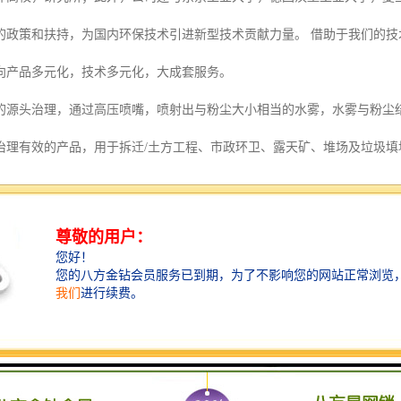
的政策和扶持，为国内环保技术引进新型技术贡献力量。 借助于我们的
向产品多元化，技术多元化，大成套服务。
的源头治理，通过高压喷嘴，喷射出与粉尘大小相当的水雾，水雾与粉尘
治理有效的产品，用于拆迁/土方工程、市政环卫、露天矿、堆场及垃圾填
水源时注意要点：
是由发电机组提供的工频电源（也可外接市电电源），电动机额定工作电压AC
380V市电时，在接入雾炮机电控箱前必须要有电源开关，在电源开关上应
时，应先将电控箱前的电源开关断开、处于OFF位置,经检测确认无电后方
线制，选择电源线时，应根据产品技术参数上所载明的总功率而确定使用
，设置喷雾阀门，经半工阀门后直接将采用管路连接雾炮机进水口和水箱