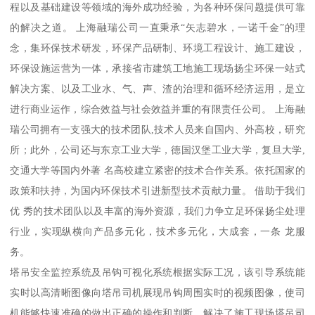
程以及基础建设等领域的海外成功经验，为各种环保问题提供可靠
的解决之道。 上海融瑞公司一直秉承“矢志碧水，一诺千金”的理
念，集环保技术研发，环保产品研制、环境工程设计、施工建设，
环保设施运营为一体，承接省市建筑工地施工现场扬尘环保一站式
解决方案、以及工业水、气、声、渣的治理和循环经济运用，是立
进行商业运作，综合效益与社会效益并重的有限责任公司。 上海融
瑞公司拥有一支强大的技术团队,技术人员来自国内、外高校，研究
所；此外，公司还与东京工业大学，德国汉堡工业大学，复旦大学,
交通大学等国内外著 名高校建立紧密的技术合作关系。依托国家的
政策和扶持，为国内环保技术引进新型技术贡献力量。 借助于我们
优 秀的技术团队以及丰富的海外资源，我们力争立足环保扬尘处理
行业，实现纵横向产品多元化，技术多元化，大成套，一条 龙服
务。
塔吊安全监控系统及吊钩可视化系统根据实际工况，该引导系统能
实时以高清晰图像向塔吊司机展现吊钩周围实时的视频图像，使司
机能够快速准确的做出正确的操作和判断，解决了施工现场塔吊司