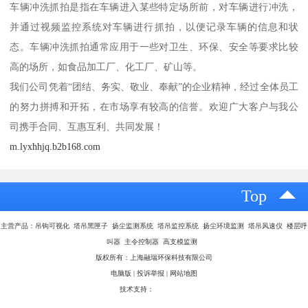
车辆冲洗抓拍是指在车辆进入某些特定场所前，对车辆进行冲洗，
并通过视频监控系统对车辆进行抓拍，以便记录车辆的信息和状
态。车辆冲洗抓拍通常应用于一些对卫生、环保、安全等要求比较
高的场所，如食品加工厂、化工厂、矿山等。
我们公司凭着“团结、务实、敬业、奉献”的企业精神，经过全体员工
的努力拼搏和开拓，在市场享有较高的信誉。欢迎广大客户与我公
司携手合同、互惠互利、共同发展！
m.lyxhhjq.b2b168.com
Top
主营产品：吊钩可视化 塔吊黑匣子 扬尘监测系统 塔吊监控系统 扬尘环境监测 塔吊风速仪 楼层呼
叫器 主令控制器 高支模监测
版权所有：上海融瑞环保科技有限公司
电脑版
|
投诉举报
|
网站地图
技术支持：
八方资源网