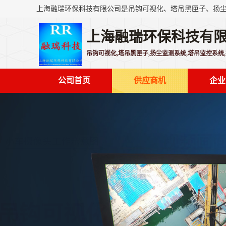
上海融瑞环保科技有
吊钩可视化,塔吊黑匣子,扬尘监测系统,塔吊监控系统
公司首页
供应商机
企业