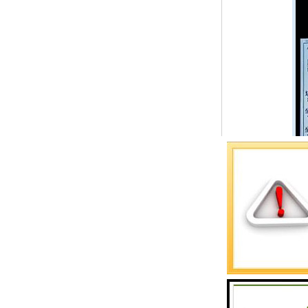
预警螺母
主令控制器
塔机模型
临边防护
塔吊风速仪
指纹识别系统