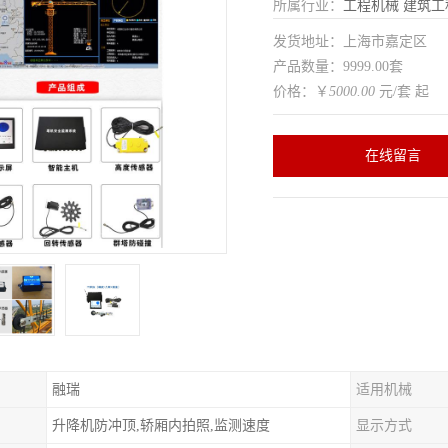
所属行业：
工程机械
建筑工
发货地址：上海市嘉定区
产品数量：9999.00套
价格：￥
5000.00
元/套 起
在线留言
融瑞
适用机械
升降机防冲顶,轿厢内拍照,监测速度
显示方式