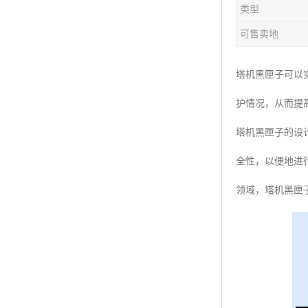
类型
楼层呼叫器
可售卖地
车辆冲洗抓拍
塔机黑匣子
塔机黑匣子可以
护情况，从而提
卸料平台
塔机黑匣子的设
工地安全帽人员定位
全性，以便地进
高支模监测
领域，塔机黑匣
临边防护网监测系统
升降机人数识别系统
施工电梯超载保护器
升降机防坠器