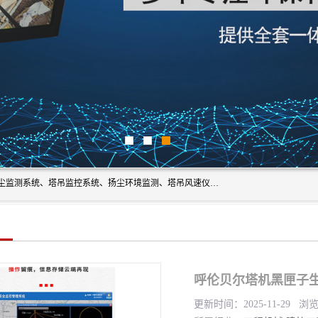
上海融瑞环保科技有限公司是吊钩可视化、塔吊黑匣子、扬尘监测系统、塔吊监控系统、扬尘环境监测、塔吊风速仪、楼层呼叫器、主令控制器、人脸识别、风速仪等一系列环保设备的研发生产销售为一体的专业化公司。
呼伦贝尔塔机黑匣子生
更新时间：2025-11-29 浏