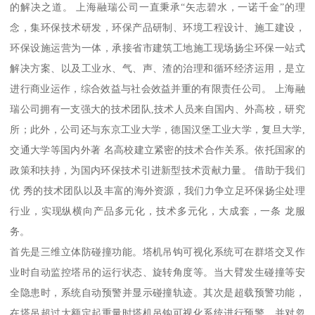
的解决之道。 上海融瑞公司一直秉承“矢志碧水，一诺千金”的理
念，集环保技术研发，环保产品研制、环境工程设计、施工建设，
环保设施运营为一体，承接省市建筑工地施工现场扬尘环保一站式
解决方案、以及工业水、气、声、渣的治理和循环经济运用，是立
进行商业运作，综合效益与社会效益并重的有限责任公司。 上海融
瑞公司拥有一支强大的技术团队,技术人员来自国内、外高校，研究
所；此外，公司还与东京工业大学，德国汉堡工业大学，复旦大学,
交通大学等国内外著 名高校建立紧密的技术合作关系。依托国家的
政策和扶持，为国内环保技术引进新型技术贡献力量。 借助于我们
优 秀的技术团队以及丰富的海外资源，我们力争立足环保扬尘处理
行业，实现纵横向产品多元化，技术多元化，大成套，一条 龙服
务。
首先是三维立体防碰撞功能。塔机吊钩可视化系统可在群塔交叉作
业时自动监控塔吊的运行状态、旋转角度等。当大臂发生碰撞等安
全隐患时，系统自动预警并显示碰撞轨迹。其次是超载预警功能，
在塔吊超过大额定起重量时塔机吊钩可视化系统进行预警，并对忽