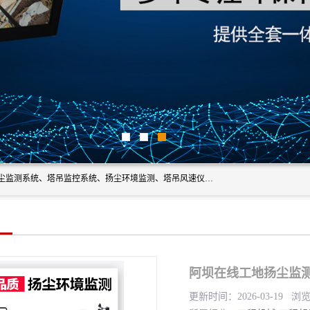
上海融瑞环保科技有限公司是吊钩可视化、塔吊黑匣子、扬尘监测系统、塔吊监控系统、扬尘环境监测、塔吊风速仪、楼层呼叫器、主令控制器、人脸识别、风速仪等一系列环保设备的研发生产销售为一体的专业化公司。
阿坝在线工地扬尘监测
更新时间：2026-03-19 浏