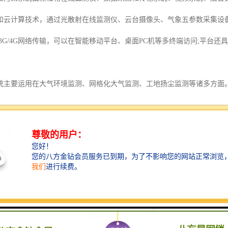
和云计算技术，通过光散射在线监测仪、云台摄像头、气象五参数采集设
3G/4G网络传输，可以在智能移动平台、桌面PC机等多终端访问;平台
要运用在大气环境监测、网格化大气监测、工地扬尘监测等诸多方面。
、温湿度、风速、风向等。常规四气两尘包括CO、SO2、NO2、O3、PM2