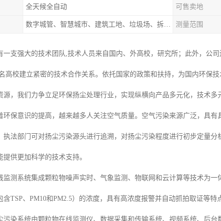
全天候全自动
可售卖地
数字城管、智慧城市、建筑工地、垃圾场、拆迁工地、码头、产业园、社区、道路
测量范围
有一支强大的技术团队,技术人员来自国内、外高校，研究所；此外，公司
 名高校建立紧密的技术合作关系。依托国家的政策和扶持，为国内环保技
资源，我们力争立足环保扬尘处理行业，实现纵横向产品多元化，技术多元
着环保意识的提高，越来越多人关注空气质量。空气污染来源广泛，具有
，执法部门可对扬尘污染源头进行追溯，对扬尘污染程度进行初步定量分
能提供更加科学的技术支持。
线监测系统集成颗粒物噪声实时、气象监测、物联网和云计算等技术为一
含TSP、PM10和PM2.5）的浓度，具有高浓度报警并自动抓拍取证
染系统由颗粒物在线监测仪、数据采集和传输系统、视频系统、后台数