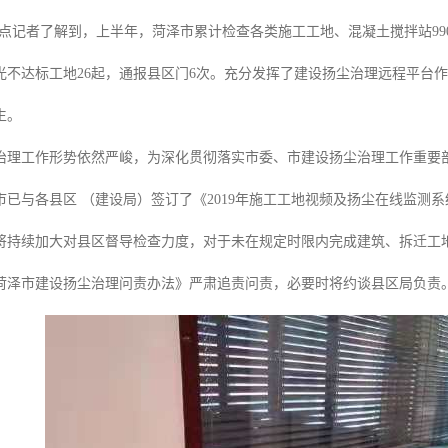
壹点记者了解到，上半年，菏泽市累计检查各类施工工地、混凝土搅拌站99
曝光不达标工地26起，通报县区门6次。充分发挥了建设扬尘治理远程平台
生。
治理工作形势依然严峻，为深化贯彻落实市委、市建设扬尘治理工作重要
市已与各县区 （建设局）签订了《2019年施工工地视频及扬尘在线监测
将持续加大对县区督导检查力度，对于未在规定时限内完成建筑、拆迁工
菏泽市建设扬尘治理问责办法》严肃追责问责，必要时将约谈县区局负责