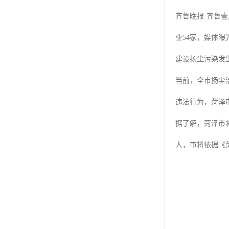
齐鲁晚报·齐鲁
业54家，媒体
建设扬尘污染发
当前，全市扬尘
违法行为，菏泽
据了解，菏泽市
人，市将依据《