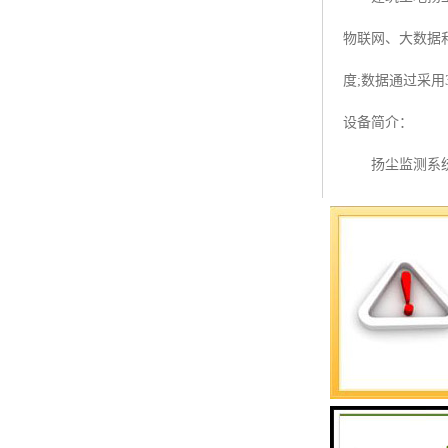
预警螺母
物联网、大数据
主令控制器
度;数据通过采用
塔机模型
设备简介：
临边防护
扬尘监测系统主
塔吊风速仪
测常规的四气两尘
指纹识别系统