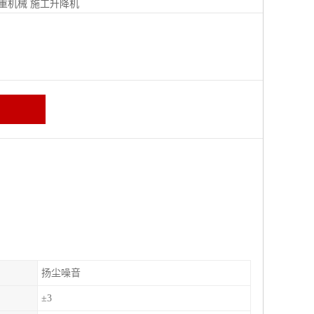
重机械
施工升降机
扬尘噪音
±3