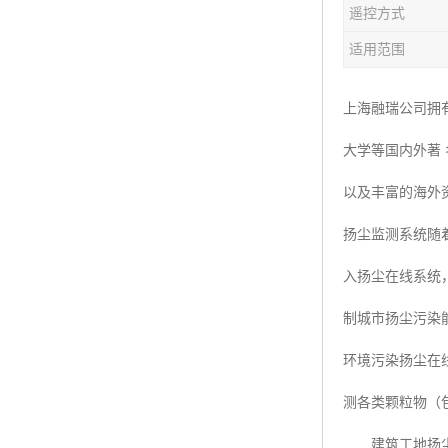
遥控方式
楼层呼叫器
适用范围
车辆冲洗抓拍
塔机黑匣子
上海融瑞公司拥
大学等国内外著
卸料平台
以及丰富的海外
工地安全帽人员定位
扬尘监测系统随
高支模监测
入扬尘在线系统
临边防护网监测系统
制城市扬尘污染
升降机人数识别系统
环境污染扬尘在
施工电梯超载保护器
测各类颗粒物（包
升降机防坠器
建筑工地扬尘污