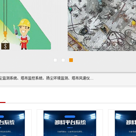
上海融瑞环保科技有限公司是吊钩可视化、塔吊黑匣子、扬尘监测系统、塔吊监控系统、扬尘环境监测、塔吊风速仪、楼层呼叫器、主令控制器、人脸识别、风速仪等一系列环保设备的研发生产销售为一体的专业化公司。