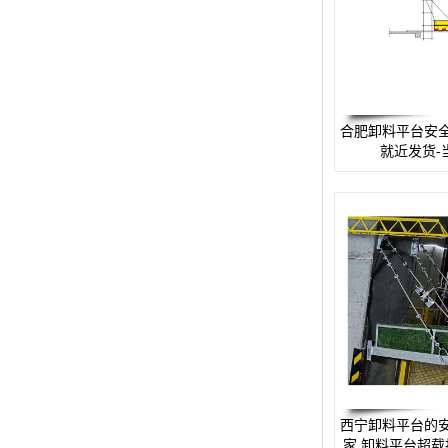
预警螺母
主令控制器
塔机模型
合肥卸料平台安
就近发货-
临边防护
塔吊风速仪
指纹识别系统
西宁卸料平台的
家 卸料平台超载