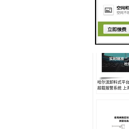
就近发货-
楼层呼叫器
车辆冲洗抓拍
塔机黑匣子
卸料平台
工地安全帽人员定位
高支模监测
哈尔滨卸料式平台
临边防护网监测系统
超载报警系统 上
有限
升降机人数识别系统
施工电梯超载保护器
升降机防坠器